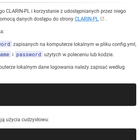
go CLARIN-PL i korzystanie z udostępnianych przez niego
pomocą danych dostępu do strony
CLARIN-PL
.
a:
word
zapisanych na komputerze lokalnym w pliku config.yml,
ame
password
i
użytych w poleceniu lub kodzie.
puterze lokalnym dane logowania należy zapisać według
ją użycia cudzysłowu: