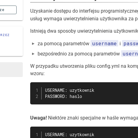
ze
Uzyskanie dostępu do interfejsu programistyczne
usług wymaga uwierzytelnienia użytkownika za 
Istnieją dwa sposoby uwierzytelnienia użytkownik
PRZEZ
username
pass
za pomocą parametrów
i
usern
bezpośrednio za pomocą parametrów
W przypadku utworzenia pliku config.yml na kom
wzoru:
USERNAME: uzytkownik

PASSWORD: haslo
Uwaga!
Niektóre znaki specjalne w haśle wymaga
USERNAME: uzytkownik
