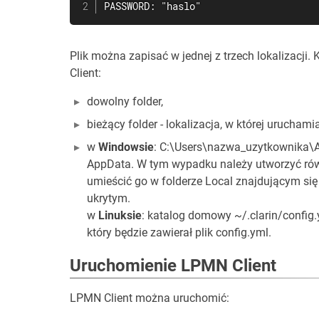
PASSWORD: "haslo"
Plik można zapisać w jednej z trzech lokalizacj
Client:
dowolny folder,
bieżący folder - lokalizacja, w której uruchami
w
Windowsie
: C:\Users\nazwa_uzytkownika\Ap
AppData. W tym wypadku należy utworzyć również
umieścić go w folderze Local znajdującym się
ukrytym.
w
Linuksie
: katalog domowy ~/.clarin/config.
który będzie zawierał plik config.yml.
Uruchomienie LPMN Client
LPMN Client można uruchomić: