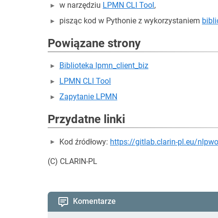
w narzędziu
LPMN CLI Tool
,
pisząc kod w Pythonie z wykorzystaniem
bibl
Powiązane strony
Biblioteka lpmn_client_biz
LPMN CLI Tool
Zapytanie LPMN
Przydatne linki
Kod źródłowy:
https://gitlab.clarin-pl.eu/nlp
(C) CLARIN-PL
Komentarze