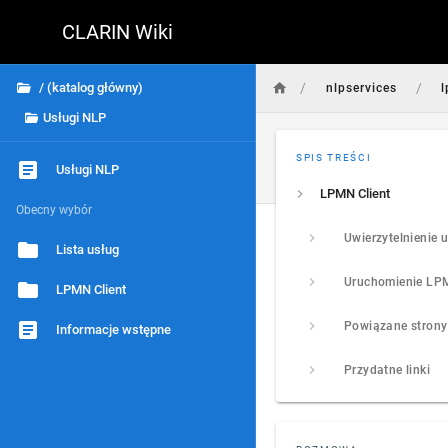
CLARIN Wiki
/
/
/ (katalog główny)
nlpservices
l
Usługi NLP
SPIS TREŚCI
Usługi NLP
LPMN Client
Obecny wybór
Lista usług
LPMN Client
Powiązane strony
Informacje wstępne
Przydatne linki