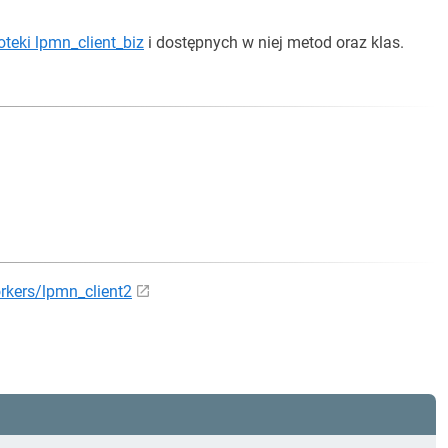
ioteki lpmn_client_biz
i dostępnych w niej metod oraz klas.
workers/lpmn_client2