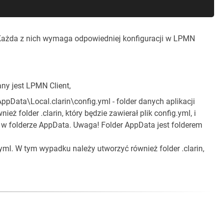
i. Każda z nich wymaga odpowiedniej konfiguracji w LPMN
any jest LPMN Client,
pData\Local.clarin\config.yml - folder danych aplikacji
 folder .clarin, który będzie zawierał plik config.yml, i
 w folderze AppData. Uwaga! Folder AppData jest folderem
yml. W tym wypadku należy utworzyć również folder .clarin,