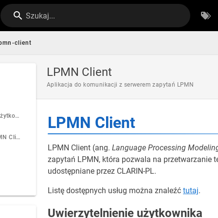
Szukaj...
pmn-client
LPMN Client
Aplikacja do komunikacji z serwerem zapytań LPMN
Uwierzytelnienie użytkownika
LPMN Client
Uruchomienie LPMN Client
LPMN Client (ang.
Language Processing Modeling
zapytań LPMN, która pozwala na przetwarzanie 
udostępniane przez CLARIN-PL.
Listę dostępnych usług można znaleźć
tutaj
.
Uwierzytelnienie użytkownika